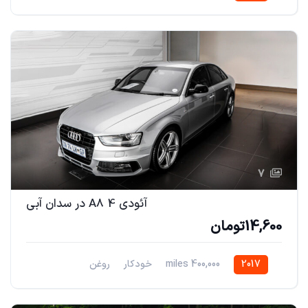
7
آئودی A8 4 در سدان آبی
14,600تومان
2017
400,000 miles
خودکار
روغن
خودروی محورجلو