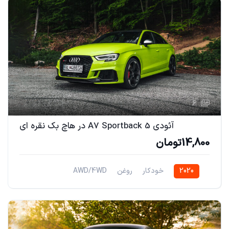
6
آئودی A7 Sportback 5 در هاچ بک نقره ای
14,800تومان
2020
خودکار
روغن
AWD/4WD