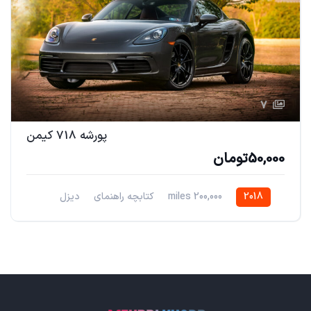
7
پورشه 718 کیمن
50,000تومان
2018
200,000 miles
کتابچه راهنمای
دیزل
خودروی محورجلو