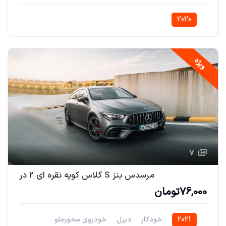
2020
ویژه
7
مرسدس بنز S کلاس کوپه نقره ای 2 در
76,000تومان
2021
خودکار
دیزل
خودروی محورجلو