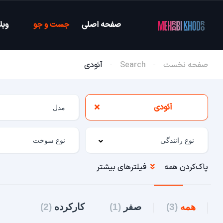
صفحه اصلی
جست و جو
وبل
صفحه نخست
Search
آئودی
آئودی
پاک‌کردن همه
فیلترهای بیشتر
همه
(3)
صفر
(1)
کارکرده
(2)