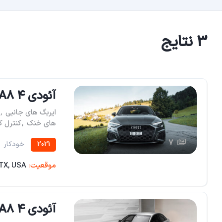
3 نتایج
آئودی A8 4 در سدان نقره ای
ایربگ های جانبی
,
های خنک
,
کنترل 
7
2021
خودکار
موقعیت:
 TX, USA
آئودی A8 4 در سدان آبی