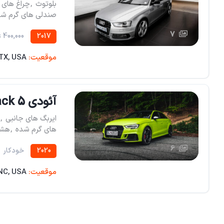
بلوتوث
,
چراغ های جلو
صندلی های گرم شد
7
400,000 miles
2017
موقعیت:
 TX, USA
آئودی A7 Sportback 5 در هاچ بک نقره ای
ایربگ های جانبی
,
های گرم شده
,
هشد
6
2020
خودکار
موقعیت:
 NC, USA