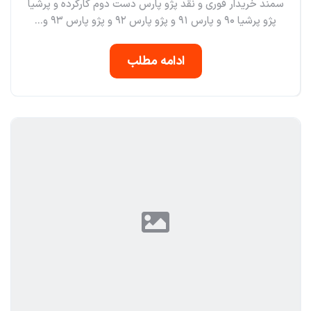
سمند خریدار فوری و نقد پژو پارس دست دوم کارکرده و پرشیا
پژو پرشیا ٩٠ و پارس ٩١ و پژو پارس ٩٢ و پژو پارس ٩٣ و...
ادامه مطلب