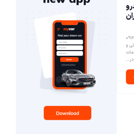
رو
ران
تهران 09121244105
تی و
مات
ر...