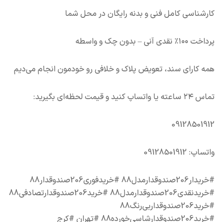
کارشناسی کامل فنی و بدنه رایگان در محل شما
پرداخت ۱۰۰٪ نقدی آنی – بدون چک و واسطه
همه کارای سند، تعویض پلاک و خلافی رو خودمون انجام می‌دیم
تماس ۲۴ ساعته یا واتساپ کنید و قیمت لحظه‌ای بگیرید:
09128501912
واتساپ: 09128501912
#خریدار206صندوقدارمدل88 #خریدفوری206صندوقدار88
#خریدنقدی206صندوقدارمدل88 #خرید206صندوقدارتصادفی88
#خرید206صندوقداربی‌رنگ88
#خرید206صندوقدارشاسی‌خورده88 #تهران #کرج