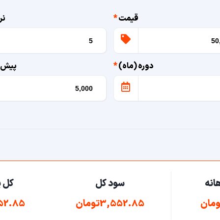
قیمت
*
نر
دوره (ماه)
*
پیش 
انه
سود کل
کل پ
3,552.85تومان
,552.85