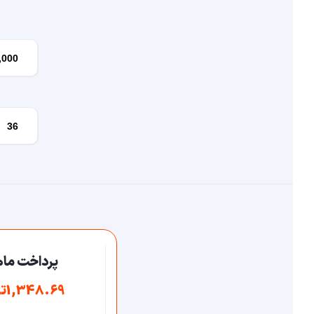
پرداخت ماه
1,348.69تومان