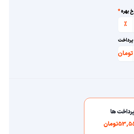
خ بهره
*
%
پرداخت
تومان
رداخت ها
53تومان