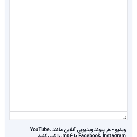
ویدیو - هر پیوند ویدیویی آنلاین مانند YouTube،
Facebook، Instagram یا mp4. را کپی کنید