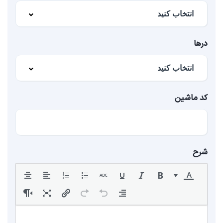
درها
کد ماشین
شرح