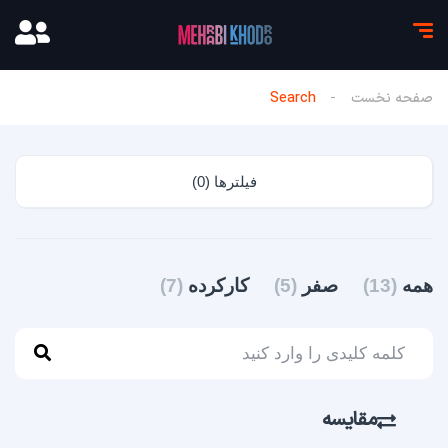
صفحه نخست
Search
فیلترها (0)
همه
(13)
صفر
(5)
کارکرده
(7)
مقایسه