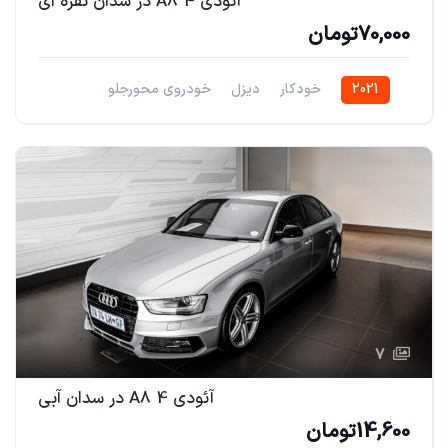
آئودی A8 4 در سدان نقره ای
70,000تومان
2021
خودکار
دیزل
خودروی محورجلو
7
آئودی A8 4 در سدان آبی
14,600تومان