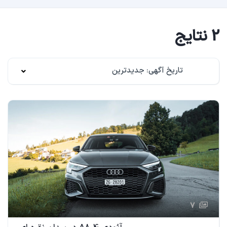
2 نتایج
تاریخ آگهی: جدیدترین
7