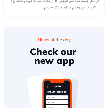
در کنار جسد مرد سیاهپوش که از تگرگ شبانه خیس شده بود،
از لاین پایین رفتیم و وارد جنگل شدیم.