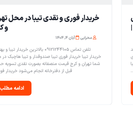
خریدار فوری و نقدی تیبا در محل تهر
|
و ک
محرابی
آبان 4, 1404
د
تلفن تماس 09121244105 بالاترین خریدار تیبا و
ی
خریدار تیبا خریدار فوری تیبا صندوقدار و تیبا هاچبک در
ا
شما تهران و کرج قیمت منصفانه بصورت نقدی تسویه ح
.
قبل از دفترخانه انجام می‌شود خریدار فور
ادامه مطلب