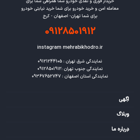
خریدار فوری و نقدی خودرو شما همراهی شما برای
معامله امن و خرید خودرو برای شما خرید نیابتی خودرو
برای شما تهران- اصفهان - کرج
09128501912
instagram mehrabikhodro.ir
نمایندگی استان اصفهان : 09367652747
اگهی
وبلاگ
درباره ما