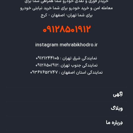
خریدار فوری و نقدی خودرو شما همراهی شما برای
معامله امن و خرید خودرو برای شما خرید نیابتی خودرو
برای شما تهران- اصفهان - کرج
09128501912
instagram mehrabikhodro.ir
نمایندگی استان اصفهان : 09367652747
اگهی
وبلاگ
درباره ما