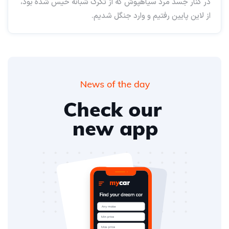
در کنار جسد مرد سیاهپوش که از تگرگ شبانه خیس شده بود،
از لاین پایین رفتیم و وارد جنگل شدیم.