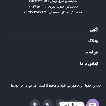
نمایندگی استان اصفهان : 09367652747
اگهی
وبلاگ
درباره ما
تماس با ما
تمامی حقوق برای مهرابی خودرو محفوظ است. طراحی و اجرا توسط
تیم
طراحی وبسایت تکتاز
ارتباط با ما