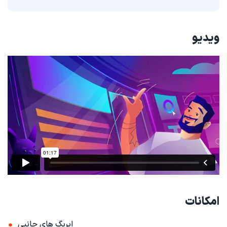
ویدیو
امکانات
•
ایربگ های جانبی