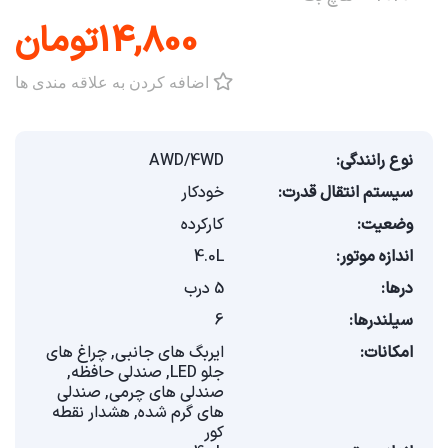
14,800تومان
اضافه کردن به علاقه مندی ها
نوع رانندگی:
AWD/4WD
سیستم انتقال قدرت:
خودکار
وضعیت:
کارکرده
اندازه موتور:
4.0L
درها:
5 درب
سیلندرها:
6
امکانات:
ایربگ های جانبی, چراغ های
جلو LED, صندلی حافظه,
صندلی های چرمی, صندلی
های گرم شده, هشدار نقطه
کور