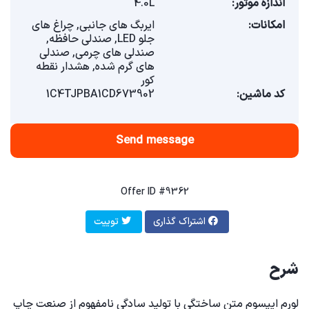
اندازه موتور:
4.0L
امکانات:
ایربگ های جانبی, چراغ های
جلو LED, صندلی حافظه,
صندلی های چرمی, صندلی
های گرم شده, هشدار نقطه
کور
کد ماشین:
1C4TJPBA1CD673902
Send message
Offer ID #9362
اشتراک گذاری
توییت
شرح
لورم ایپسوم متن ساختگی با تولید سادگی نامفهوم از صنعت چاپ