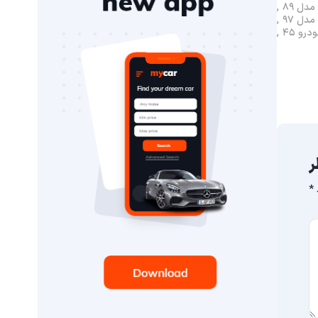
درو ۴۵
ر
*