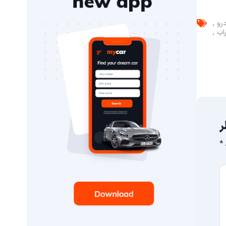
رو
اب
ر
*