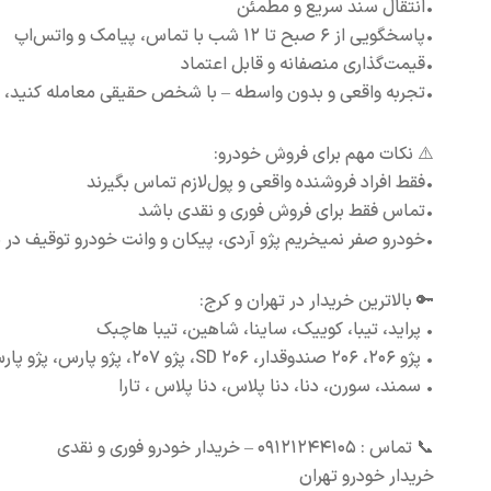
•انتقال سند سریع و مطمئن
•پاسخگویی از ۶ صبح تا ۱۲ شب با تماس، پیامک و واتس‌اپ
•قیمت‌گذاری منصفانه و قابل اعتماد
•تجربه واقعی و بدون واسطه – با شخص حقیقی معامله کنید، 
⚠️ نکات مهم برای فروش خودرو:
•فقط افراد فروشنده واقعی و پول‌لازم تماس بگیرند
•تماس فقط برای فروش فوری و نقدی باشد
•خودرو صفر نمیخریم پژو آردی، پیکان و وانت خودرو توقیف در پارکینگ یا مدل ق
🔑 بالاترین خریدار در تهران و کرج:
• پراید، تیبا، کوییک، ساینا، شاهین، تیبا هاچبک
• پژو ۲۰۶، ۲۰۶ صندوقدار، ۲۰۶ SD، پژو ۲۰۷، پژو پارس، پژو پارس پرشیا، پژو ۴۰۵
• سمند، سورن، دنا، دنا پلاس، دنا پلاس ، تارا
📞 تماس : ۰۹۱۲۱۲۴۴۱۰۵ – خریدار خودرو فوری و نقدی
خریدار خودرو تهران