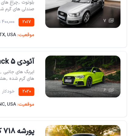
بلوتوث
,
چراغ های جلو
صندلی های گرم شد
7
400,000 miles
2017
موقعیت:
 TX, USA
آئودی A7 Sportback 5 در هاچ بک نقره ای
ایربگ های جانبی
,
های گرم شده
,
هشد
6
2020
خودکار
موقعیت:
 NC, USA
پورشه 718 کیمن