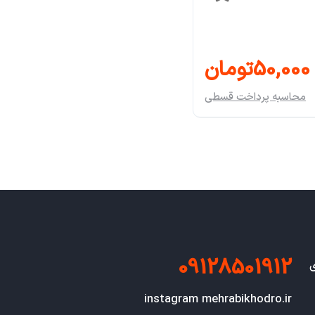
50,000تومان
محاسبه پرداخت قسطی
09128501912
ی
instagram mehrabikhodro.ir