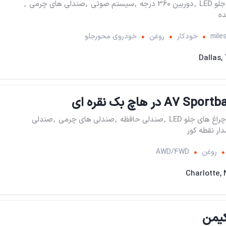
 LED
,
دوربین 360 درجه
,
سیستم صوتی
,
صندلی های چرمی
,
ه
خودکار
روغن
خودروی محورجلو
Dallas,
چراغ های جلو LED
,
صندلی حافظه
,
صندلی های چرمی
,
صندلی
ار نقطه کور
روغن
AWD/4WD
Charlotte,