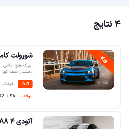
4 نتایج
شورولت کامارو 2 در آبی کا
ویژه
ایربگ های جانبی
,
,
هشدار نقطه کور
6
2021
خودکار
موقعیت:
 AZ, USA
آئودی A8 4 در سدان آبی