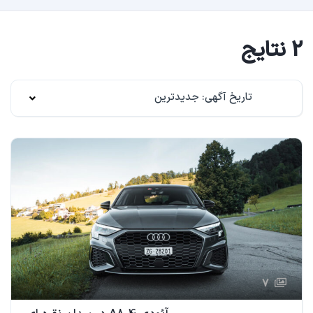
2 نتایج
تاریخ آگهی: جدیدترین
7