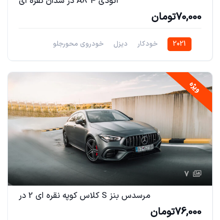
آئودی A8 4 در سدان نقره ای
70,000تومان
2021
خودکار
دیزل
خودروی محورجلو
ویژه
7
مرسدس بنز S کلاس کوپه نقره ای 2 در
76,000تومان